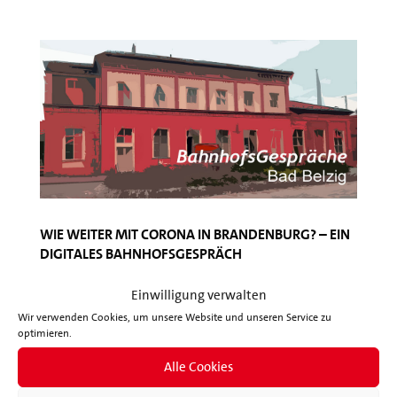
Wie weiter mit Corona in Brandenburg? – Ein
digitales Bahnhofsgespräch
von
Gustav Horn
|
Dez. 4, 2020
|
Veranstaltungen
Einwilligung verwalten
SPD nimmt am 9.12. 2020 um 19.00 Uhr
Wir verwenden Cookies, um unsere Website und unseren Service zu
optimieren.
BahnhofsGespräche in digitaler Form wieder auf
Wirtschaftminister Jörg Steinbach kommt Es ist gut
Alle Cookies
ein Jahr her, dass die SPD das letzte