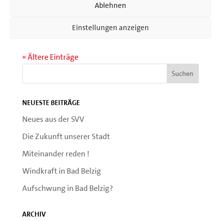
Ablehnen
BahnhofsGespräch machen konnte. Damals war der
spätere Parteivorsitzende der SPD Norbert ...
Einstellungen anzeigen
« Ältere Einträge
Neueste Beiträge
Neues aus der SVV
Die Zukunft unserer Stadt
Miteinander reden !
Windkraft in Bad Belzig
Aufschwung in Bad Belzig?
Archiv