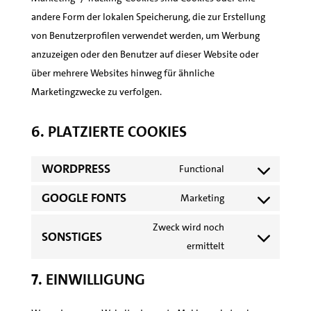
andere Form der lokalen Speicherung, die zur Erstellung
von Benutzerprofilen verwendet werden, um Werbung
anzuzeigen oder den Benutzer auf dieser Website oder
über mehrere Websites hinweg für ähnliche
Marketingzwecke zu verfolgen.
6. Platzierte Cookies
WordPress
Functional
Consent
Google Fonts
to
Marketing
Consent
service
to
Zweck wird noch
wordpress
Sonstiges
service
Consent
ermittelt
google-
to
7. Einwilligung
fonts
service
sonstiges