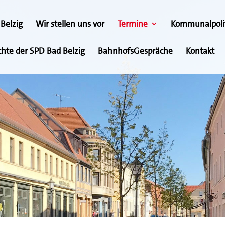
Belzig
Wir stellen uns vor
Termine
Kommunalpoli
chte der SPD Bad Belzig
BahnhofsGespräche
Kontakt