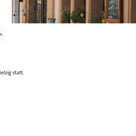
en
lzig statt.