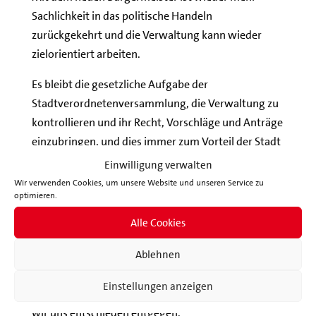
Sachlichkeit in das politische Handeln
zurückgekehrt und die Verwaltung kann wieder
zielorientiert arbeiten.
Es bleibt die gesetzliche Aufgabe der
Stadtverordnetenversammlung, die Verwaltung zu
kontrollieren und ihr Recht, Vorschläge und Anträge
einzubringen, und dies immer zum Vorteil der Stadt
und Ihrer Bürgerinnen und Bürgern.
Einwilligung verwalten
Unser Respekt gilt allen Menschen, die sich durch
Wir verwenden Cookies, um unsere Website und unseren Service zu
optimieren.
ihre alltägliche Arbeit im Beruf, im Ehrenamt, in
ihren Familien und im sozialen Umfeld für eine
Alle Cookies
starke und solidarische Gesellschaft einsetzen.
Ablehnen
Für die Belange dieser Menschen werden wir uns
weiter einsetzen, unabhängig von ihrer Herkunft.
Einstellungen anzeigen
Jeglichem Extremismus und Wutbürgertum stellen
wir uns entschieden entgegen.