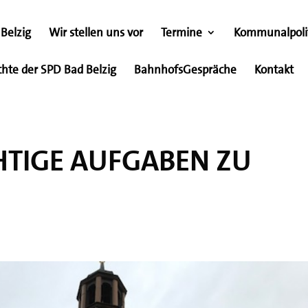
Belzig
Wir stellen uns vor
Termine
Kommunalpoli
chte der SPD Bad Belzig
BahnhofsGespräche
Kontakt
HTIGE AUFGABEN ZU