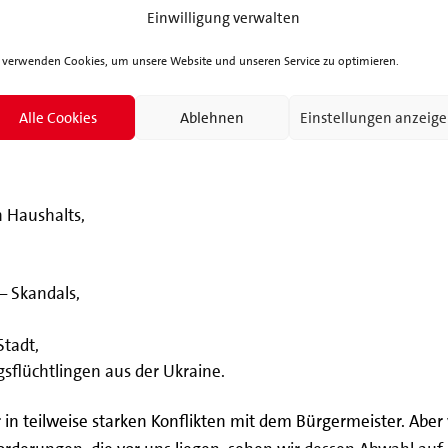
nt
Einwilligung verwalten
 verwenden Cookies, um unsere Website und unseren Service zu optimieren.
Alle Cookies
Ablehnen
Einstellungen anzeig
n und ausreichend Probleme zu lösen.
 Haushalts,
– Skandals,
Stadt,
sflüchtlingen aus der Ukraine.
 in teilweise
starken Konfl
i
kten mit dem Bürgermeister.
Aber 