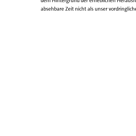
dem Hintergrund
der erheblichen Herausf
absehbare Zeit nicht als unser vordringlic