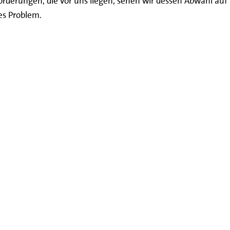
orderungen, die vor uns liegen,
sehen w
ir dessen Abwahl auf
hes Problem.