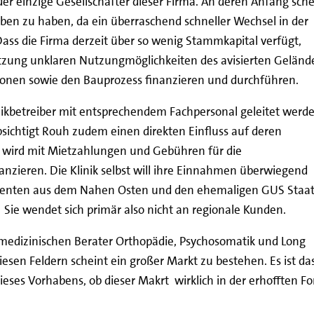
der einzige Gesellschafter dieser Firma. An deren Anfang sche
ben zu haben, da ein überraschend schneller Wechsel in der
s die Firma derzeit über so wenig Stammkapital verfügt,
 Sitzung unklaren Nutzungmöglichkeiten des avisierten Geländ
tionen sowie den Bauprozess finanzieren und durchführen.
linikbetreiber mit entsprechendem Fachpersonal geleitet werd
sichtigt Rouh zudem einen direkten Einfluss auf deren
er wird mit Mietzahlungen und Gebühren für die
nzieren. Die Klinik selbst will ihre Einnahmen überwiegend
ienten aus dem Nahen Osten und den ehemaligen GUS Staa
t. Sie wendet sich primär also nicht an regionale Kunden.
 medizinischen Berater Orthopädie, Psychosomatik und Long
sen Feldern scheint ein großer Markt zu bestehen. Es ist da
eses Vorhabens, ob dieser Makrt wirklich in der erhofften F