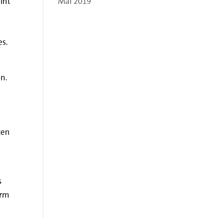
int
Mai 2019
es.
en.
ten
s
orm