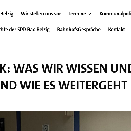
Belzig
Wir stellen uns vor
Termine
Kommunalpoli
chte der SPD Bad Belzig
BahnhofsGespräche
Kontakt
IK: WAS WIR WISSEN UN
UND WIE ES WEITERGEHT