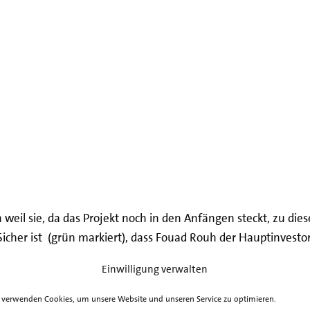
ch weil sie, da das Projekt noch in den Anfängen steckt, zu die
Sicher ist (grün markiert), dass Fouad Rouh der Hauptinvesto
ussagen seines Finanzierungsberaters auch für alle Stufen des
Einwilligung verwalten
 verwenden Cookies, um unsere Website und unseren Service zu optimieren.
rwarteten 180 Mill € wird Rouh aber nicht der einzige Geldg