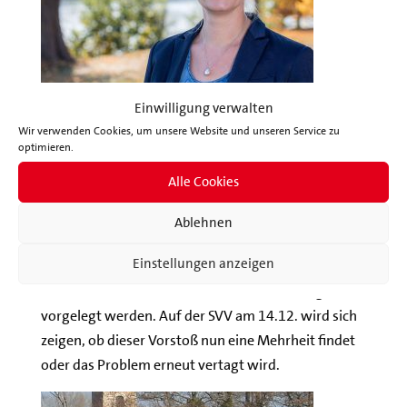
Einwilligung verwalten
Aus diesen Gründen unternimmt die SPD Fraktion in
Wir verwenden Cookies, um unsere Website und unseren Service zu
der SVV nunmehr einen neuen Vorstoß, um
optimieren.
zumindest das Problem des Durchgangsverkehrs
Alle Cookies
anzugehen. Sie stellt daher der SVV einen
Arbeitsauftrag an die Stadtverwaltung zur
Ablehnen
Abstimmung, der diese verpflichtet, zusammen mit
Einstellungen anzeigen
Expertinnen und Experten Lösungen zu erarbeiten.
Diese müssen dann der SVV zur Abstimmung
vorgelegt werden. Auf der SVV am 14.12. wird sich
zeigen, ob dieser Vorstoß nun eine Mehrheit findet
oder das Problem erneut vertagt wird.