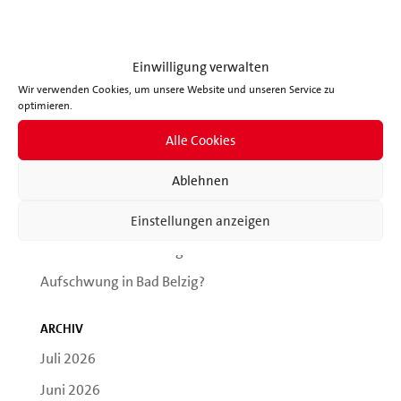
Einwilligung verwalten
Wir verwenden Cookies, um unsere Website und unseren Service zu
optimieren.
Neueste Beiträge
Alle Cookies
Neues aus der SVV
Ablehnen
Die Zukunft unserer Stadt
Miteinander reden !
Einstellungen anzeigen
Windkraft in Bad Belzig
Aufschwung in Bad Belzig?
Archiv
Juli 2026
Juni 2026