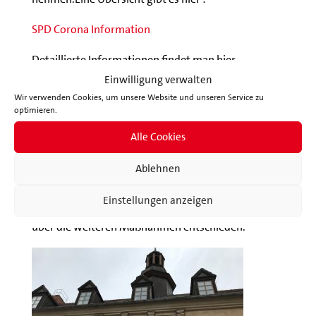
SPD Corona Information
Detaillierte Informationen findet man hier
Einwilligung verwalten
Bundesfinanzministerium
Wir verwenden Cookies, um unsere Website und unseren Service zu
optimieren.
Landesinvestitionsbank Brandenburg
Alle Cookies
Horn erläuterte, dass die Programme gut
Ablehnen
angenommen werden. Auch zeigen die Zahlen zu
Neuinfektionen, dass die Kontaktbeschränkungen
Einstellungen anzeigen
allmählich Wirkung zeigen: Mitte des Monats wird
über die weiteren Maßnahmen entschieden.