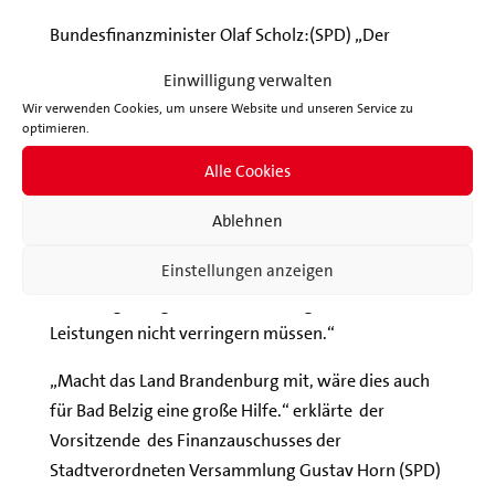
Bundesfinanzminister Olaf Scholz:(SPD) „Der
kommunale Schutzschild ist eine echte Hilfe für
Einwilligung verwalten
unsere Städte und Gemeinden, die besonders unter
Wir verwenden Cookies, um unsere Website und unseren Service zu
ihrer finanziellen Situation zu leiden haben. Mit
optimieren.
einem Akt der Solidarität übernimmt der Bund
Alle Cookies
einmalig die Schulden der Kommunen und
verschafft ihnen den dringend nötigen Raum zum
Ablehnen
Atmen. Insbesondere in diesen Krisenzeiten ist es
Einstellungen anzeigen
wichtig, dass unsere Städte und Gemeinden
handlungsfähig sind und ihre Ausgaben und
Leistungen nicht verringern müssen.“
„Macht das Land Brandenburg mit, wäre dies auch
für Bad Belzig eine große Hilfe.“ erklärte der
Vorsitzende des Finanzauschusses der
Stadtverordneten Versammlung Gustav Horn (SPD)